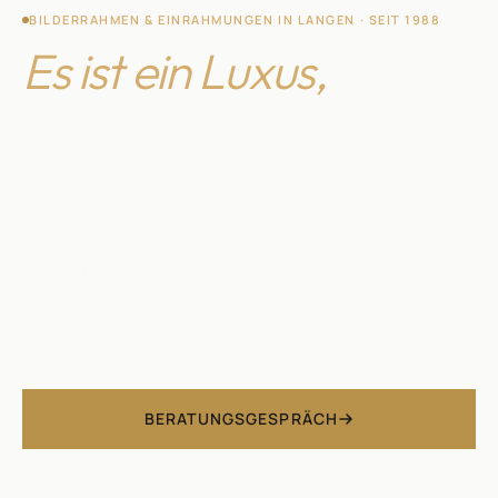
BILDERRAHMEN & EINRAHMUNGEN IN LANGEN · SEIT 1988
Es ist ein Luxus,
täglich Schönes
erschaffen zu dürfen.
Individuelle Einrahmungen, Passepartouts und
Spiegel —
gefertigt mit über 35 Jahren handwerklicher
Erfahrung.
BERATUNGSGESPRÄCH
UNSERE ARBEITEN ANSEHEN